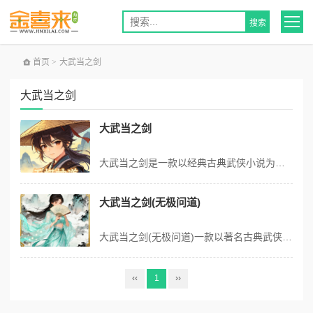
首页
>
大武当之剑
大武当之剑
大武当之剑
大武当之剑是一款以经典古典武侠小说为蓝本打造的正统武侠网游！深度还原原著经典剧情，精细刻画各大特色门派专属特性与独门武学技法，沉浸式体验原汁原味的热血江湖。版本爆率全面优化，高阶神装变态掉落，打宝收益超高。搭载海量特色江湖玩法，支持随时随地自由PK，对战手感超燃激情！开局福利诚意拉满，登录即送VIP5、万元...
大武当之剑(无极问道)
大武当之剑(无极问道)一款以著名古典武侠小说为蓝本的放置挂机手游，深度还原小说剧情，精细地刻画 多种门派特性和技法。游戏内高级装备变态掉落，同时游戏内含多种特色玩法， 随时随地PK，超激情！ 版本福利 1.登陆即送vip5，1万元宝、10万银两 2.VIP礼包免费拿~升级白嫖海量资源...
‹‹
1
››