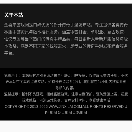
关于本站
金喜来游戏网是口碑优质的新开传奇手游发布站，专注提供各类传奇
私服手游资讯与版本推荐服务，涵盖冰雪打金、单职业、复古攻速、
仙侠专属等当下热门的传奇手游品类，每日更新大量新开服信息与版
本攻略，满足不同玩家的找服需求，是专业的传奇手游发布综合服务
平台。
免责声明：本站所有游戏资源均来自互联网用户投稿，仅作展示交流使用，不代
表本站赞同其观点与立场。如有侵权请联系我们，我们将在24小时内核实并删
除相关内容。
温馨提示：抵制不良游戏，拒绝盗版游戏，注意自我保护，谨防受骗上当，适度
游戏益脑，沉迷游戏伤身，合理安排时间，享受健康生活
COPYRIGHT © 2013-2026 WWW.JINXILAI.COM ALL RIGHTS RESERVED
U
RL地图
站点地图
网站地图