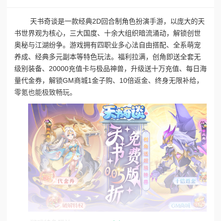
天书奇谈是一款经典2D回合制角色扮演手游，以庞大的天
书世界观为核心，三大国度、十余大组织暗流涌动，解锁创世
奥秘与江湖纷争。游戏拥有四职业多心法自由搭配、全系萌宠
养成、经典多元副本等特色玩法。福利拉满，创角即送全套无
级别装备、20000充值卡与极品神兽，升级送十万充值、每日海
量代金券，解锁GM商城1金子购、10倍返金、终身无限补给，
零氪也能极致畅玩。