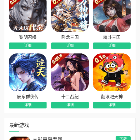
5、GM商城超低门槛：开放专属GM商城，海量珍稀道具
全部仅需1金子即可购买，顶配资源随意入手。
6、十倍充值超高返金：任意充值均可享受10倍金子返还
福利，充值性价比拉满，花一份得十份收益。
黎明召唤
卧龙三国
魂斗三国
7、在线免费领神兽：每日在线即可领取神兽福利，参与神
详细
详细
详细
兽献礼活动，轻松获取高阶神兽，助力全程畅玩。
辰东群侠传
十二战纪
翻滚吧天神
详细
详细
详细
最新游戏
末影高爆专属
下载