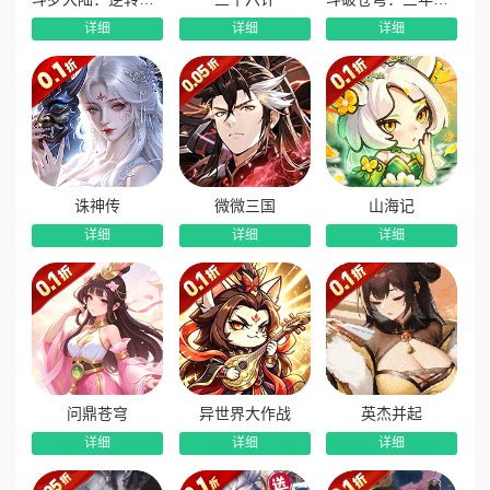
伏魔山等经典场景重磅复刻，还原天书世界经典剧情与画面，
详细
详细
详细
在组队开荒、攻克强敌的过程中，感受回合对战的极致乐趣与
闯关成就感。
版本核心福利
1、创角顶配开局豪礼：新建角色即送80级无级别全套装
备箱、头像特权卡、可爱包子、50W银票、20000元充值卡，
更有神兽紫冥影翼龙、神兽焰灵龙两大极品神兽任选其一，开
诛神传
微微三国
山海记
局直接碾压起步。
详细
详细
详细
2、升级海量充值相送：跟随等级提升，免费领取10万充
值卡，等级越高福利越丰厚，全程无需氪金即可享受充值待
遇。
3、每日稳定代金福利：完成日常活跃即可领取676代金
券，解锁升级特权后可额外再领424代金券，每日福利不间断，
资源轻松囤满。
问鼎苍穹
异世界大作战
英杰并起
4、终身特权无限补给：解锁全新玩法破解特权，享受终身
详细
详细
详细
返利福利，游戏道具、资源无限补给，告别资源短缺烦恼。