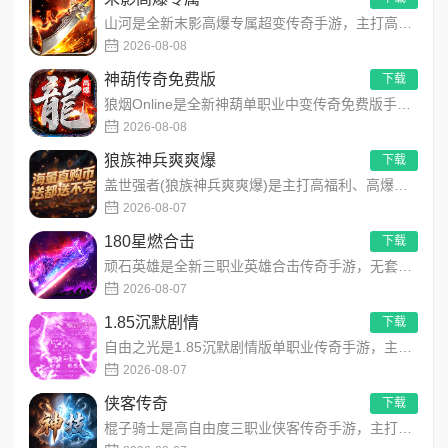
山河是全新末影高爆专属超变传奇手游，主打高爆打怪、海量专属装备、多地图自由探索！上线即领开局豪礼，怪物好打、...
2026-08-08
神葫传奇免费版
下载
狼烟Online是全新神葫单职业中变传奇免费版手游，永久内置3折福利，每日免费领800代币！开局赠送豪华首充...
2026-08-08
狼族神兵爽爽爆
下载
盖世强者(狼族神兵爽爽爆)是主打高福利、高爆率、长线挂机的东方玄幻传奇手游！开局即送2亿切割、千万群切、八大...
2026-08-07
180星燃合击
下载
顽石英雄是全新三职业英雄合击传奇手游，无套路无脑上手，全程无硬性消费！永久内置3折充值福利，每日上线领648...
2026-08-07
1.85沉默剧情
下载
自由之光是1.85沉默剧情版单职业传奇手游，主打散人可打可嫖良心玩法！每日免费送328代币，海量礼包全程白嫖...
2026-08-07
侠客传奇
下载
棍子骑士是高自由度三职业侠客传奇手游，主打百种技能自由搭配！解锁海量天赋与被动效果，搭配炫酷粒子技能特效，刷...