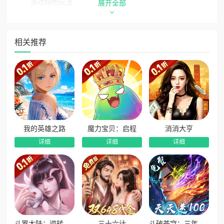
游戏特色玩法
展开全部
【多职业多心法，战斗自由无束缚】
游戏开设四大经典职业：侠客、刺客、术士、修真，每个
相关推荐
职业均配备多种专属心法。玩家可自由修习双心法、随心搭配
技能组合，打造专属战斗流派，完美规避单职业短板。可根据
副本、PK、打怪等不同场景灵活切换技能搭配，战斗玩法丰富
自由，策略性拉满。
【全系萌宠养成，属性克制巧对战】
游戏拥有海量高颜值萌宠，懒太狼、九尾仙宠等经典宠物
我的英雄之路
魔力宝贝：启程
消消大亨
悉数登场，造型呆萌可爱。宠物分为野兽系、人形系、精灵
详细
详细
详细
系、妖怪系、神兽系五大品类，不同系别拥有专属天赋技能与
属性克制关系，适配各类战斗场景，灵活搭配可轻松应对各类
强敌。
【多元经典副本，组队挑战突破极限】
拥有海量变化多样的副本玩法，各大BOSS拥有专属机制
与应对打法，支持多人组队并肩闯关。天音洞、回梦、逝去的
斗罗大陆：逆转时空
三十六计
斗破苍穹：三年之约