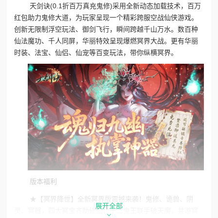
天剑诀(0.1折百万真充鬼修)采用全新动态加载技术，百万
红包助力鬼修大道，为玩家呈现一个精彩跨服空战仙侠游戏。
创新无限制浮空玩法、御剑飞行，瞬间跨越千山万水。数百种
仙法魔功、千人同屏，华丽特效呈现爆燃冥界大战。更有华丽
时装、法宝、仙侣、仙宠等百变玩法，带你纵横冥界。
版本福利
★【冥界降世】全新冥界版震撼来袭！鬼修、诡兽、阴
展开全部
灵、冥器，四大冥宝齐助修仙；十二鬼王联手破天魔，共游冥