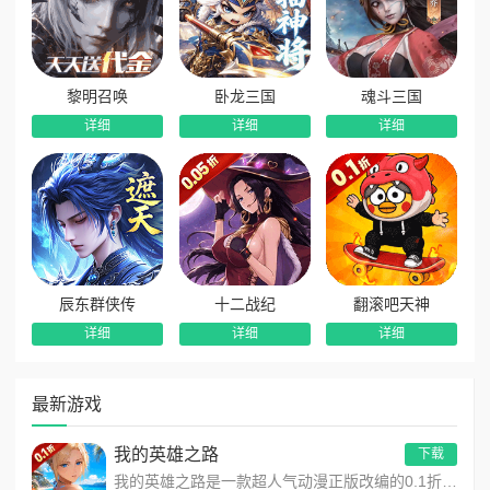
黎明召唤
卧龙三国
魂斗三国
详细
详细
详细
辰东群侠传
十二战纪
翻滚吧天神
详细
详细
详细
最新游戏
我的英雄之路
下载
我的英雄之路是一款超人气动漫正版改编的0.1折高福利卡牌策略手游，以经典进击主题世界观为核心，高度还原原作剧...