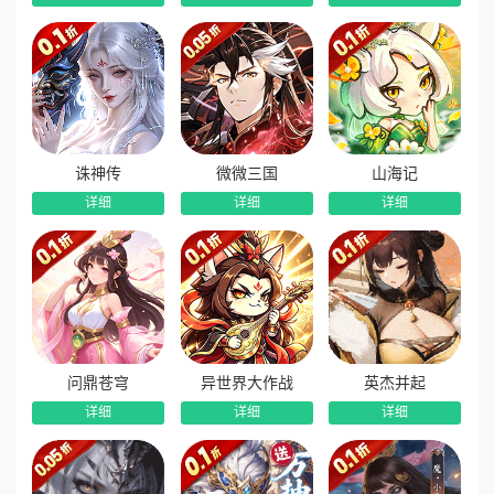
诛神传
微微三国
山海记
详细
详细
详细
问鼎苍穹
异世界大作战
英杰并起
详细
详细
详细