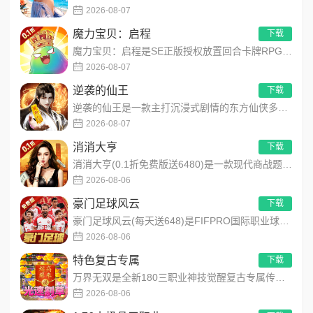
2026-08-07
魔力宝贝：启程
下载
魔力宝贝：启程是SE正版授权放置回合卡牌RPG手游，复刻法兰王国经典剧情与Q版画风！融合离线挂机、自由转职、...
2026-08-07
逆袭的仙王
下载
逆袭的仙王是一款主打沉浸式剧情的东方仙侠多人角色扮演手游，打破传统凡人逆袭的老旧叙事，打造独树一帜的仙王回归...
2026-08-07
消消大亨
下载
消消大亨(0.1折免费版送6480)是一款现代商战题材模拟经营养成手游，创新建筑合成升级玩法，不肝不氪！玩家...
2026-08-06
豪门足球风云
下载
豪门足球风云(每天送648)是FIFPRO国际职业球员协会正版授权3D足球经理手游，搭载顶级动作捕捉技术，还...
2026-08-06
特色复古专属
下载
万界无双是全新180三职业神技觉醒复古专属传奇手游，复古玩法创新升级，无套路无暗坑！全地图掉落百件专属装备，...
2026-08-06