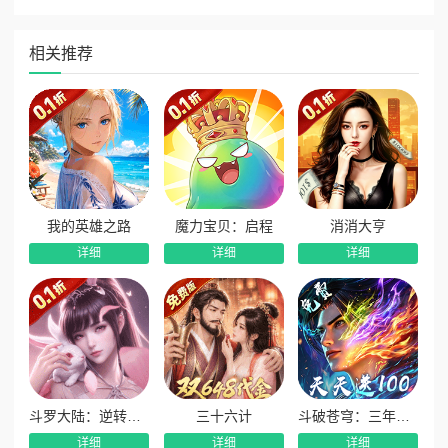
界！
★【修仙福地】转生必得百万红包，升仙尊再领海量豪
相关推荐
礼，双重暴击
★【每日真充】登录即送真充，累计抽奖额外再送，充值
无压力
★【作弊神器】首充、投资返利全免费激活，神器助你开
局起飞
★【免费充值】活跃赚肝帝币，解锁帝尊特权，超高收益
我的英雄之路
魔力宝贝：启程
消消大亨
白嫖到底
详细
详细
详细
★【千元大礼】登录立领专属神兵、限定鬼修、稀有时
装，价值千元直接送
★【百万尊享】修仙大礼赠送，顶级鬼修战力暴涨
斗罗大陆：逆转时空
三十六计
斗破苍穹：三年之约
详细
详细
详细