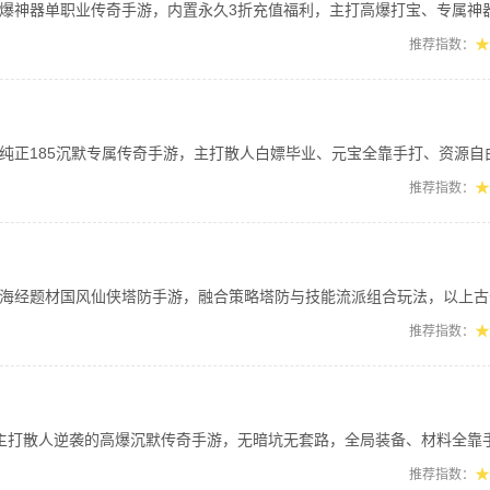
单职业传奇手游，内置永久3折充值福利，主打高爆打宝、专属神器、零氪白嫖玩法。开
★
推荐指数：
85沉默专属传奇手游，主打散人白嫖毕业、元宝全靠手打、资源自由通兑。游戏拥有海
★
推荐指数：
经题材国风仙侠塔防手游，融合策略塔防与技能流派组合玩法，以上古奇珍异兽为怪物原
★
推荐指数：
人逆袭的高爆沉默传奇手游，无暗坑无套路，全局装备、材料全靠手打掉落，零氪散人也
★
推荐指数：