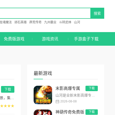
龙魂魔法
顽石英雄
莽荒传奇
九州霸业
斗转武林
山河
免费版游戏
游戏资讯
手游盒子下载
最新游戏
末影高爆专属
下载
下载
山河是全新末影高爆专属超变传奇手游，主打高爆打怪、海量专属装备、多地图自由探索！上线即领开局豪礼，怪物好打、...
三...
2026-08-08
★★★★
神葫传奇免费版
下载