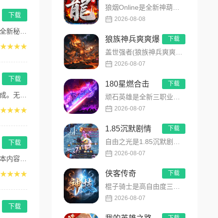
狼烟Online是全新神葫单职业中变传奇免费版手游，永久内置3折福利，每日免费领800代币！开局赠送豪华首充...
下载
2026-08-08
线...
狼族神兵爽爽爆
下载
★★★★
盖世强者(狼族神兵爽爽爆)是主打高福利、高爆率、长线挂机的东方玄幻传奇手游！开局即送2亿切割、千万群切、八大...
2026-08-07
下载
180星燃合击
下载
O...
顽石英雄是全新三职业英雄合击传奇手游，无套路无脑上手，全程无硬性消费！永久内置3折充值福利，每日上线领648...
2026-08-07
★★★★
1.85沉默剧情
下载
自由之光是1.85沉默剧情版单职业传奇手游，主打散人可打可嫖良心玩法！每日免费送328代币，海量礼包全程白嫖...
下载
2026-08-07
，...
侠客传奇
★★★★
下载
棍子骑士是高自由度三职业侠客传奇手游，主打百种技能自由搭配！解锁海量天赋与被动效果，搭配炫酷粒子技能特效，刷...
2026-08-07
下载