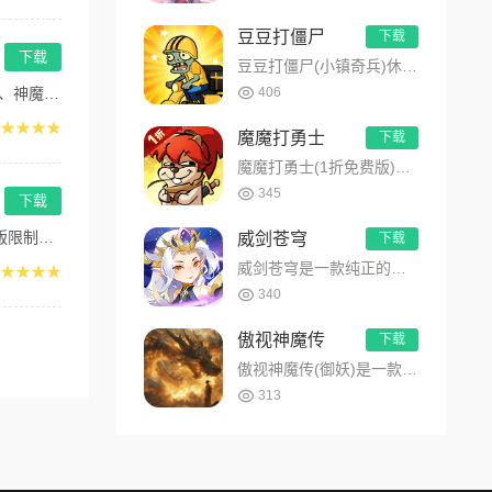
豆豆打僵尸
下载
下载
豆豆打僵尸(小镇奇兵)休闲放置卡牌手游火爆开启！游戏结合了休闲放置与卡牌策略，你不仅可以自动战斗，解放双手，...
。...
406
★★★★
魔魔打勇士
下载
魔魔打勇士(1折免费版)百万年后，末日降临，地鼠成为唯一幸存的族群。 好在他们拥有穿梭时空的飞船，能够回到过...
345
下载
系...
威剑苍穹
下载
威剑苍穹是一款纯正的国风仙侠情缘ARPG手游，游戏以精致的手法展现了东方恢弘精美的修仙建筑、场景精雕细琢，致...
★★★★
340
傲视神魔传
下载
傲视神魔传(御妖)是一款以道家民俗异闻为题材，主要讲述在民国年间，玩家扮演一位茅山道士，学艺有成，不断提升自...
313