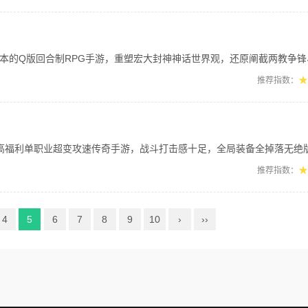
版回合制RPG手游，重塑宏大封神神话世界观，还原阐截两教争锋、神魔伐纣史诗剧情
★
推荐指数：
单职业超变攻速传奇手游，战斗打击感十足，全局装备全掉落无绝版限制。独创特色魂环
★
推荐指数：
4
5
6
7
8
9
10
›
››