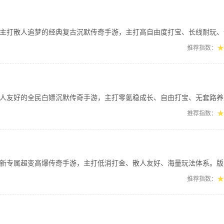
人追梦的经典复古沉默传奇手游，主打高自由度打宝、长线耐玩、全新秘境探索玩法。上
★
推荐指数：
的全民白嫖沉默传奇手游，主打零氪稳成长、自由打宝、无套路养成。无需氪金，击杀B
★
推荐指数：
超变高爆传奇手游，主打低消打金、散人友好、海量玩法体系。版本内容丰富、福利充足
★
推荐指数：