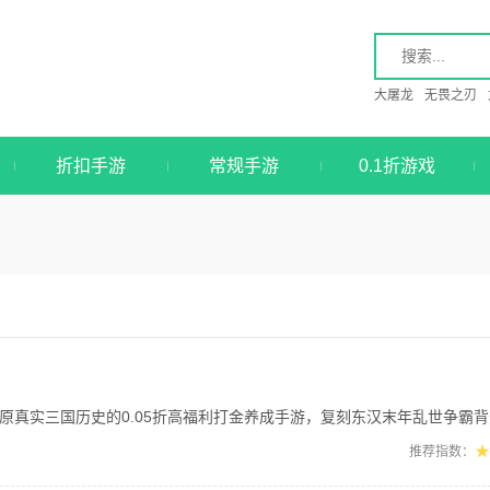
大屠龙
无畏之刃
折扣手游
常规手游
0.1折游戏
真实三国历史的0.05折高福利打金养成手游，复刻东汉末年乱世争霸背景，集结海量
★
推荐指数：