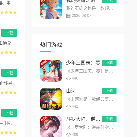
我的英雄之路
下载
局...
我的英雄之路是一款超人气动漫正版改编的0.1折高福利卡牌策略手游，以经典进击主题世界观为核心，高度还原原作剧...
★★★★
2026-08-07
下载
量...
热门游戏
★★★★
少年三国志：零
下载
《少年三国志：零》是游族「少年三国志」系列全新力作。独创4x4布局，流派组合千变万化，兵将军师皆有可为。品质...
下载
446
型...
山河
下载
★★★★
《山河》是一款经典复古传奇手游，散人追梦，超多装备！上线赠送自动拾取、自动回收、赞助可打，名剑收集，24种天...
442
下载
斗罗大陆：逆转时空
下载
能...
《斗罗大陆：逆转时空》是一款基于《斗罗大陆》原著IP打造的卡牌RPG手游，玩家可操控唐三、小舞等经典角色，通...
★★★★
409