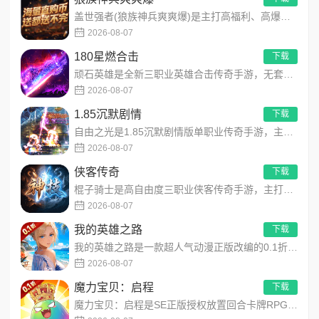
盖世强者(狼族神兵爽爽爆)是主打高福利、高爆率、长线挂机的东方玄幻传奇手游！开局即送2亿切割、千万群切、八大...
2026-08-07
180星燃合击
下载
顽石英雄是全新三职业英雄合击传奇手游，无套路无脑上手，全程无硬性消费！永久内置3折充值福利，每日上线领648...
2026-08-07
1.85沉默剧情
下载
自由之光是1.85沉默剧情版单职业传奇手游，主打散人可打可嫖良心玩法！每日免费送328代币，海量礼包全程白嫖...
2026-08-07
侠客传奇
下载
棍子骑士是高自由度三职业侠客传奇手游，主打百种技能自由搭配！解锁海量天赋与被动效果，搭配炫酷粒子技能特效，刷...
2026-08-07
我的英雄之路
下载
我的英雄之路是一款超人气动漫正版改编的0.1折高福利卡牌策略手游，以经典进击主题世界观为核心，高度还原原作剧...
2026-08-07
魔力宝贝：启程
下载
魔力宝贝：启程是SE正版授权放置回合卡牌RPG手游，复刻法兰王国经典剧情与Q版画风！融合离线挂机、自由转职、...