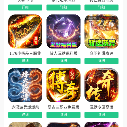
8、每日杀怪无限抽奖：日常打怪即可参与无限抽奖，海量
详细
详细
详细
代币免费抽取，零氪靠时间轻松逆袭称霸。
1.76小极品三职业
散人沉默福利版
穹羽神爆攻速
详细
详细
详细
赤溟游兵爆爆杀
复古三职业免费版
沉默专属高爆
详细
详细
详细