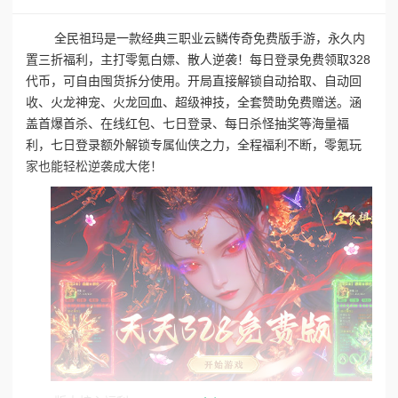
全民祖玛是一款经典三职业云鳞传奇免费版手游，永久内
置三折福利，主打零氪白嫖、散人逆袭！每日登录免费领取328
代币，可自由囤货拆分使用。开局直接解锁自动拾取、自动回
收、火龙神宠、火龙回血、超级神技，全套赞助免费赠送。涵
盖首爆首杀、在线红包、七日登录、每日杀怪抽奖等海量福
利，七日登录额外解锁专属仙侠之力，全程福利不断，零氪玩
家也能轻松逆袭成大佬！