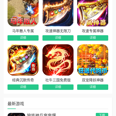
马年散人专属
攻速神器无限刀
攻速专属神器
详细
详细
详细
经典沉默传奇
社牛三国免费版
双宠降妖神器
详细
详细
详细
最新游戏
狼族神兵爽爽爆
下载