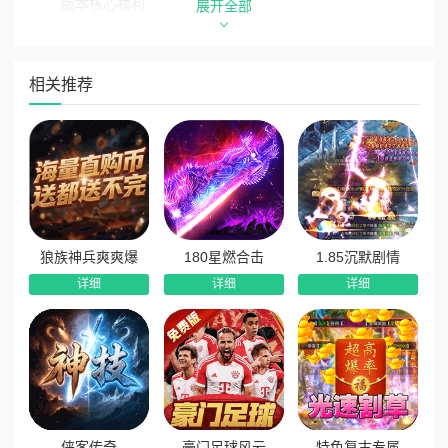
版本核心福利
展开全部
1、永久三折免费版本：内置永久3折商城福利，每日稳定
领取328代币，支持囤货、拆分使用，资源自由支配。
相关推荐
2、开局顶配全能buff：上线免费解锁自动拾取、自动回
收、火龙神宠、火龙回血、超级神技，战力开荒一步到位。
3、全套赞助免费送：无需充值，新人上线直接领取全套赞
助特权，尊享专属福利与属性加成，开荒全程丝滑顺畅。
4、在线红包道具狂送：每日在线时长达标即可领取充值红
包、稀有道具，海量资源拿到手软，日常发育无压力。
狼族神兵爽爽爆
180星燃合击
1.85沉默剧情
5、七日登录专属特权：累计七日登录赠送海量养成材料、
详细
详细
详细
海量元宝，额外解锁专属「仙侠之力」，战力大幅飙升。
6、纯白嫖超高扶持：全阶段白嫖福利覆盖，玩法丰富、奖
励海量，长期游玩惊喜不断，零氪体验拉满。
7、首爆首杀福利不断：全服首杀、装备首爆奖励全覆盖，
每一次突破都有专属奖励，惊喜不间断。
侠客传奇
豪门足球风云
特色复古专属