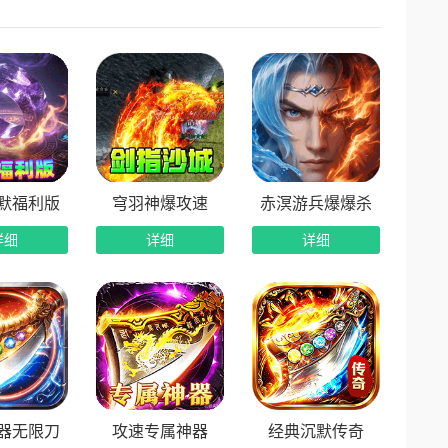
专属赞助福利与属性加成
也能享受充值玩家的全部福利
成材料，助力快速成型
多少返多少，性价比拉满
越多福利越多
默福利版
穹羽神爆攻速
赤溟游兵爆爆杀
海量材料、装备与红包奖励
详细
详细
详细
器无限刀
攻速专属神器
经典沉默传奇