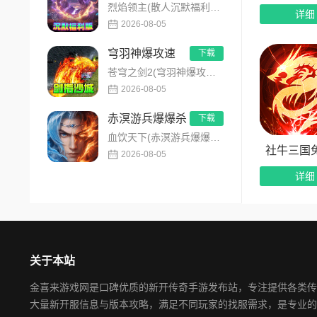
烈焰领主(散人沉默福利版)是主打全民打金的沉默福利传奇手游，装备高保值、游戏货币自由畅销！无需氪金，刷怪做任...
详细
2026-08-05
穹羽神爆攻速
下载
苍穹之剑2(穹羽神爆攻速)是主打高攻速神器的传奇手游，专为散人追梦打造，装备爆率超高！上线免费解锁自动拾取、...
2026-08-05
赤溟游兵爆爆杀
下载
血饮天下(赤溟游兵爆爆杀)是一款特色五大职业流派传奇手游，主打散人追梦高爆装备！上线免费解锁自动拾取、自动回...
社牛三国
2026-08-05
详细
关于本站
金喜来游戏网是口碑优质的新开传奇手游发布站，专注提供各类传
大量新开服信息与版本攻略，满足不同玩家的找服需求，是专业的