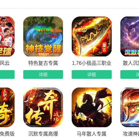
费白银赞助特权：无需充值，上线直接免费领取白银赞助，解锁
包真充全激活：所有红包与真充卡均可正常激活累充奖励，零氪
日签到海量奖励：累计十日签到可领取大量红包、稀有道具与养
元购超高返利：参与0元购活动，最高可获得200%代币返利，花
日杀怪领真充：每日击杀怪物与BOSS即可领取大量真充卡，打宝
风云
特色复古专属
1.76小极品三职业
散人沉
量活动持续更新：超多精彩活动玩法不间断上线，参与即可获取
详细
详细
免费版
沉默专属高爆
马年散人专属
攻速神