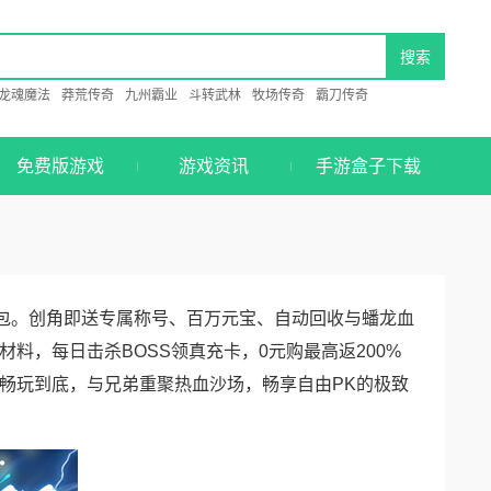
龙魂魔法
莽荒传奇
九州霸业
斗转武林
牧场传奇
霸刀传奇
免费版游戏
游戏资讯
手游盒子下载
红包。创角即送专属称号、百万元宝、自动回收与蟠龙血
料，每日击杀BOSS领真充卡，0元购最高返200%
畅玩到底，与兄弟重聚热血沙场，畅享自由PK的极致