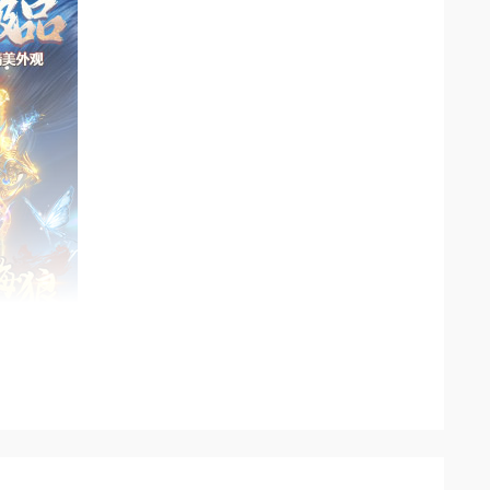
，长期积累可兑换海量珍稀资源
功能、蟠龙血玉，开局战力直接拉满