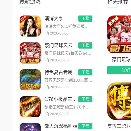
最新游戏
相关推荐
3.免
4.红
消消大亨
下载
消消大亨(0.1折免费版送6480)是一款现代商战题材模拟经营养成手游，创新建筑合成升级玩法，不肝不氪！玩家...
5.十
2026-08-06
6.0
豪门足球风云
下载
豪门足球风云(每天送648)是FIFPRO国际职业球员协会正版授权3D足球经理手游，搭载顶级动作捕捉技术，还...
7.每
豪门足球
2026-08-06
8.海
详细
特色复古专属
下载
万界无双是全新180三职业神技觉醒复古专属传奇手游，复古玩法创新升级，无套路无暗坑！全地图掉落百件专属装备，...
2026-08-06
1.76小极品三职业
下载
剑指王城是纯正1.76小极品三职业复古传奇手游，永久内置3折福利，完美复刻原版玛法画面与经典玩法！每日免费送...
2026-08-06
复古三职业
散人沉默福利版
下载