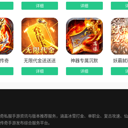
详细
详细
奖，稀有材料免费拿
英雄》创新“‌杀怪即抽奖‌”机制：
一定数量怪物即可参与‌免费抽奖‌；
含‌游戏货币、稀有材料、强化石、专属称号‌，全靠打怪拿；
数无上限，越肝越富，散人也能逆袭成神。
传奇
无限代金送送送
神器专属沉默
妖霸弑
折充值，微氪也超值
详细
详细
置‌永久3折充值福利‌，1元=1000灵符，性价比拉满。
日赠送的充值红包，实际成本更低；
即可获得大回报，微氪玩家也能轻松跻身全服前列。
奇私服手游资讯与版本推荐服务，涵盖冰雪打金、单职业、复古攻速、仙
情+越战越强，玩法深度拉满
传奇手游发布综合服务平台。