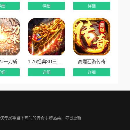
详细
详细
详细
神一刀斩
1.76经典3D三职业
高爆西游传奇
详细
详细
详细
侠专属等当下热门的传奇手游品类，每日更新