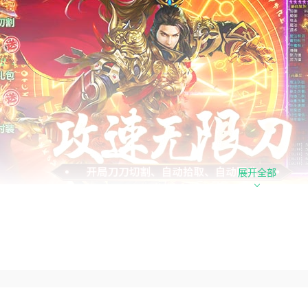
展开全部
追求的是‌极致攻速、无限连击、装备狂爆‌的爽快体验，那《‌顽
黑马！从创角那一刻起，就进入“刀刀暴击、光柱满屏”的高燃节
巅峰，四大自动功能全开
英雄》彻底解放双手，‌开局即送刀刀切割、自动拾取、自动回收
效率。