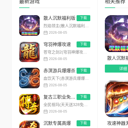
最新游戏
相关推荐
自动巡
散人沉默福利版
下载
刀刀切
烈焰领主(散人沉默福利版)是主打全民打金的沉默福利传奇手游，装备高保值、游戏货币自由畅销！无需氪金，刷怪做任...
2026-08-05
自动回
穹羽神爆攻速
下载
多重奖
苍穹之剑2(穹羽神爆攻速)是主打高攻速神器的传奇手游，专为散人追梦打造，装备爆率超高！上线免费解锁自动拾取、...
散人沉默
2026-08-05
游戏打
详细
赤溟游兵爆爆杀
下载
在线奖
血饮天下(赤溟游兵爆爆杀)是一款特色五大职业流派传奇手游，主打散人追梦高爆装备！上线免费解锁自动拾取、自动回...
2026-08-05
等级奖
复古三职业免费版
下载
杀怪奖
全民祖玛(天天送328免费版)是全新复古高福利传奇手游，创角即解锁自动拾取、自动回收、满背包、满仓库特权。每...
首爆奖
2026-08-05
攻速神器
七天成
沉默专属高爆
下载