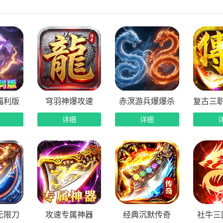
航‌智能寻路，挂机刷怪不迷路；
割‌配合高攻速，小怪秒杀，BOSS血条狂掉；
收+拾取‌，资源不漏一滴，离线也能躺赚。
励体系，天天上线都有赚
福利版
穹羽神爆攻速
赤溟游兵爆爆杀
复古三
造“‌七维福利系统‌”，让每一天的登录都充满收获：
详细
详细
励‌：每日在线领取‌大量加星水晶‌，强化装备更轻松；
励‌：升到指定等级送‌绑定灵玉、祖龙逆鳞‌，战力稳步提升；
励‌：击杀怪物掉落‌幸运水晶‌，积少成多兑换稀有道具；
励‌：首次爆出神装即领豪礼，惊喜不断；
无限刀
攻速专属神器
经典沉默传奇
社牛三
长计划‌：完成任务送‌大量充值福利红包‌，激活线上累充，助力