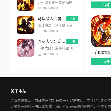
九州霸业是一款高品质专属沉默传奇手游，内置永久3折超值福利，主打散人公平打金、零氪白嫖发育玩法。创新推出飞刀...
详细
杀怪抽
2026-08-04
《顽石
马年散人专属
下载
龙魂魔法（马年散人专属）是一款专为散人玩家打造的马年专属热血传奇手游，主打高爆打宝、低门槛开荒、自由热血PK...
每击杀
2026-08-04
奖励包
斗罗大陆：逆转时空
下载
斗罗大陆：逆转时空（0.1折满V打金版）是正版斗罗大陆IP授权的高画质卡牌RPG手游，创新平行时空错位剧情，...
抽奖次
御剑超变
2026-08-04
永久3
详细
游戏内
配合每
关于本站
小投入
金喜来游戏网是口碑优质的新开传奇手游发布站，专注提供各类传
沉浸剧
大量新开服信息与版本攻略，满足不同玩家的找服需求，是专业的