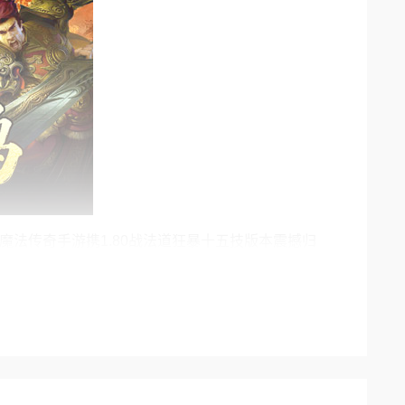
法传奇手游携1.80战法道狂暴十五技版本震撼归
找一款既保留复古三职业精髓，又拥有创新战斗体验
的召唤辅助，每一份职业记忆都被完整保留。而真正
再只是数值的堆叠，而是与符文共鸣机制深度绑定。你可
同样的职业，不同的符文路线，将衍生出完全不同的