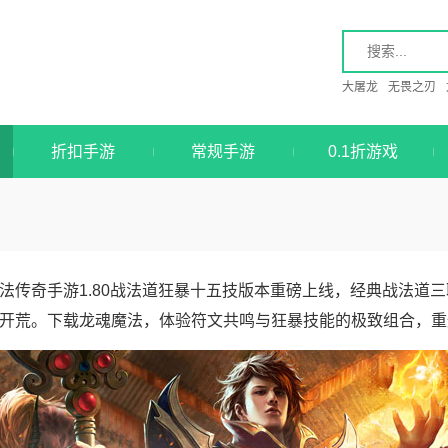
大屠龙
无畏之刃
折扣手游
常规手游
0.1折游戏
法传奇手游1.80战法道狂暴十五技版本重磅上线，经典战法道
开荒。下载龙魂魔法，体验符文共鸣与狂暴技能的极致组合，重