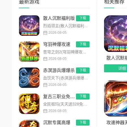
最新游戏
相关推荐
战斗体验，
对于回
散人沉默福利版
下载
动回收，彻
烈焰领主(散人沉默福利版)是主打全民打金的沉默福利传奇手游，装备高保值、游戏货币自由畅销！无需氪金，刷怪做任...
属性加成，
2026-08-05
力的距离。
穹羽神爆攻速
下载
苍穹之剑2(穹羽神爆攻速)是主打高攻速神器的传奇手游，专为散人追梦打造，装备爆率超高！上线免费解锁自动拾取、...
当然，
散人沉默
2026-08-05
记忆将在这
详细
赤溟游兵爆爆杀
键。无论你
下载
血饮天下(赤溟游兵爆爆杀)是一款特色五大职业流派传奇手游，主打散人追梦高爆装备！上线免费解锁自动拾取、自动回...
目前龙
2026-08-05
优先选择带
复古三职业免费版
下载
包，跟随成
全民祖玛(天天送328免费版)是全新复古高福利传奇手游，创角即解锁自动拾取、自动回收、满背包、满仓库特权。每...
2026-08-05
热血从
攻速神器
沉默专属高爆
下载