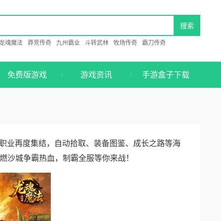
龙魂魔法
莽荒传奇
九州霸业
斗转武林
牧场传奇
霸刀传奇
免费版游戏
游戏资讯
手游盒子下载
三职业再度集结，自动拾取、装备图鉴、成长之路等海
燃沙城争霸热血，制霸全服等你来战！