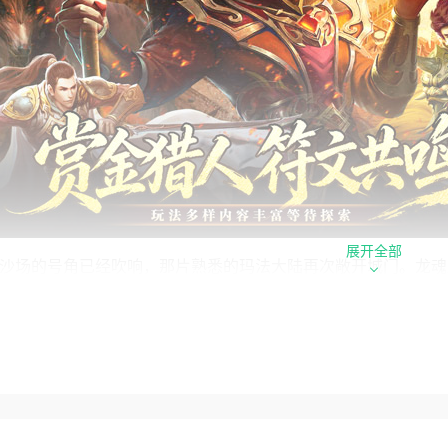
展开全部
沙场的号角已经吹响，那片熟悉的玛法大陆再次敞开城门。龙魂魔
一次简单的复刻，而是一场属于老兵的进化之战。如果你正在寻
，那么龙魂魔法值得你停下脚步。
法道铁三角重新集结，战士的冲锋陷阵、法师的冰火掌控、道士
脱颖而出的，是独创的“狂暴十五技”系统。十五种狂暴技能不
的战斗风格，自由搭配符文组合，打造独属于自己的流派打法。