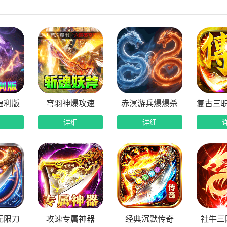
让每一次PK都充满策略与变数。
归的老玩家来说，开荒从来都不该是负担。龙魂魔法为所有兄弟
底解放双手，让你把精力全部投入到激情战斗之中。装备图鉴系
养成路线清晰且回报丰厚。成长之路任务更是资源拉满，跟随指
除此之外，每日福利、全服首杀等更多活动持续放送，让零氪和
传奇的核心永远是沙城。龙魂魔法继承了经典的沙巴克攻城战，
福利版
穹羽神爆攻速
赤溟游兵爆爆杀
复古三
里重新点燃。符文共鸣加持下的狂暴技能，让团战的战术深度大
详细
详细
是想重温当年和兄弟背靠背砍怪的情谊，还是想在沙城之巅留下
魂魔法1.80战法道狂暴十五技版本已全面开放下载。直接通过官
有官方认证标识的下载入口，确保版本安全与福利完整。安装完
长之路快速升级，激活装备图鉴积累属性，然后叫上曾经的兄弟
未褪色，荣耀依然滚烫。龙魂魔法已经为所有传奇爱好者摆好了
无限刀
攻速专属神器
经典沉默传奇
社牛三