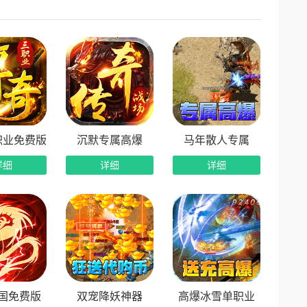
准备了丰厚的版本福利。上线即可享受自动拾取、自
统让每一件装备都有其价值，提交激活即可获取大量
引完成任务，就能快速积累起步资本，缩短与顶尖战
微氪玩家也能找到自己的节奏。
万人同屏、行会集结、指挥嘶吼，那些年通宵奋战的
职业免费版
沉默专属高爆
马年散人专属
幅提升，不再是简单的装备碾压，配合与操作同样关
详细
详细
详细
自己的名字，这里都有你的一席之地。
方渠道或各大应用商店搜索“龙魂魔法”即可安装。建议
成后，选择战法道任意职业进入游戏，领取开荒礼
，一起加入行会，向着沙巴克发起冲击。
擂台，沙城王座虚位以待。你，敢来赴约吗？
国免费版
双宠降妖神器
高爆冰雪单职业