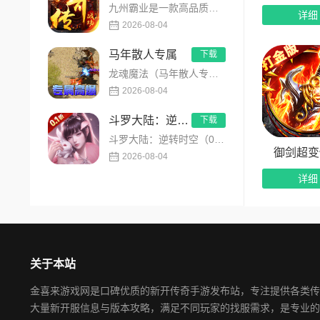
九州霸业是一款高品质专属沉默传奇手游，内置永久3折超值福利，主打散人公平打金、零氪白嫖发育玩法。创新推出飞刀...
详细
2026-08-04
马年散人专属
下载
龙魂魔法（马年散人专属）是一款专为散人玩家打造的马年专属热血传奇手游，主打高爆打宝、低门槛开荒、自由热血PK...
2026-08-04
斗罗大陆：逆转时空
下载
斗罗大陆：逆转时空（0.1折满V打金版）是正版斗罗大陆IP授权的高画质卡牌RPG手游，创新平行时空错位剧情，...
御剑超变
2026-08-04
详细
关于本站
金喜来游戏网是口碑优质的新开传奇手游发布站，专注提供各类传
大量新开服信息与版本攻略，满足不同玩家的找服需求，是专业的