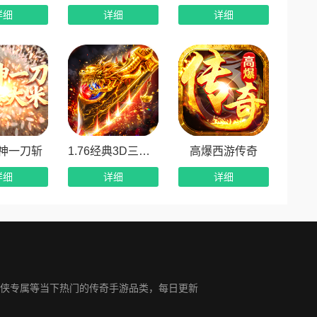
详细
详细
详细
神一刀斩
1.76经典3D三职业
高爆西游传奇
详细
详细
详细
侠专属等当下热门的传奇手游品类，每日更新